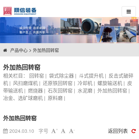
>
产品中心
外加热回转窑
外加热回转窑
相关栏目：
回转窑
|
袋式除尘器
|
斗式提升机
|
反击式破碎
机
|
风扫磨煤机
|
还原铁回转窑
|
冷却机
|
螺旋输送机
|
皮
带输送机
|
燃烧器
|
石灰回转窑
|
水泥磨
|
外加热回转窑
|
冶金、选矿球磨机
|
原料磨
|
外加热回转窑
2024.03.10
字号
返回列表
+
-